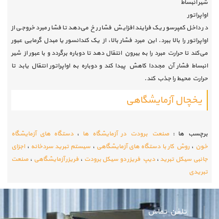
شیر انبساط
اواپراتور
در داخل کمپرسور یک فرایند افزایش فشار رخ می‌دهد تا فشار مبرد خروجی از
اواپراتور را بالا ببرد. این مبرد فشار بالا، از یک کندانسور یا مبدل گرمایی عبور
می‌کند تا حرارت مبرد را به بیرون انتقال دهد تا دوباره برگردد و با عبور از شیر
انبساط فشار آن مجددا کاهش پیدا کند و دوباره به اواپراتور انتقال یابد تا
حرارت محیط را جذب کند.
یخچال آزمایشگاهی
برچسب ها :
صنعت برودت در آزمایشگاه ها
،
دستگاه های آزمایشگاه
خون
،
روش کار با دستگاه های آزمایشگاهی
،
سیستم تبرید سردخانه
،
اجزای
جانبی سیکل تبرید
،
دیپ فریزر دو سیکل برودت
،
فريزر آزمايشگاهي
،
صنعت
تبریدی
تلفن تماس