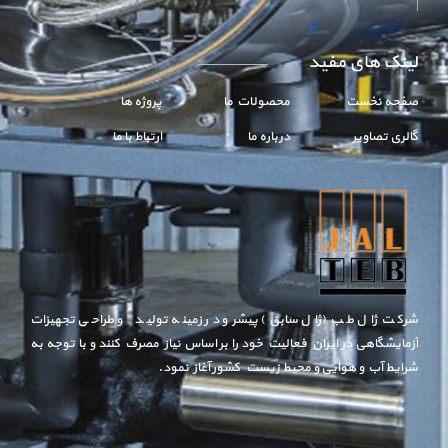
لینک های مفید
صفحه نخست
محصولات ما
پروژه ها
گالری تصاویر
درباره ما
ارتباط با ما
شرکت ژال طب (ژال سابق) پیشرو در زمینه تولید و طراحی تجهیزات
آزمایشگاهی در ایران فعالیت خود را بر اساس نیاز مصرف کنند و با توجه به
شرایط آب و هوایی‌ و محیط زیست کشور آغاز نمود.